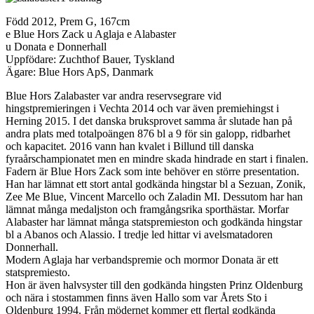
Född 2012, Prem G, 167cm
e Blue Hors Zack u Aglaja e Alabaster
u Donata e Donnerhall
Uppfödare: Zuchthof Bauer, Tyskland
Ägare: Blue Hors ApS, Danmark
Blue Hors Zalabaster var andra reservsegrare vid
hingstpremieringen i Vechta 2014 och var även premiehingst i
Herning 2015. I det danska bruksprovet samma år slutade han på
andra plats med totalpoängen 876 bl a 9 för sin galopp, ridbarhet
och kapacitet. 2016 vann han kvalet i Billund till danska
fyraårschampionatet men en mindre skada hindrade en start i finalen.
Fadern är Blue Hors Zack som inte behöver en större presentation.
Han har lämnat ett stort antal godkända hingstar bl a Sezuan, Zonik,
Zee Me Blue, Vincent Marcello och Zaladin MI. Dessutom har han
lämnat många medaljston och framgångsrika sporthästar. Morfar
Alabaster har lämnat många statspremieston och godkända hingstar
bl a Abanos och Alassio. I tredje led hittar vi avelsmatadoren
Donnerhall.
Modern Aglaja har verbandspremie och mormor Donata är ett
statspremiesto.
Hon är även halvsyster till den godkända hingsten Prinz Oldenburg
och nära i stostammen finns även Hallo som var Årets Sto i
Oldenburg 1994. Från mödernet kommer ett flertal godkända