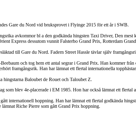
ndes Gare du Nord vid bruksprovet i Flyinge 2015 för ett år i SWB.
ångsrika avkommor bl a den godkända hingsten Taxi Driver, Den mes
rient Express dessutom vunnit Falsterbo Grand Prix, Rotterdam Grand 
esläktad till Gare du Nord. Fadern Street Hassle tävlar själv framgångsr
eebaum och tog hem ett antal segrar i Grand Prix. Han kommer från ett
rt framgångsrik. Han har lämnat ett flertal internationella topphästar, 
ka hingstarna Baloubet de Rouet och Taloubet Z.
lag som blev 4e-placerade i EM 1985. Hon har också lämnat ett flertal 
 gått internationell hoppning. Han har lämnat ett flertal godkända hing
e lämnat Riche Pierre som gått Grand Prix hoppning.