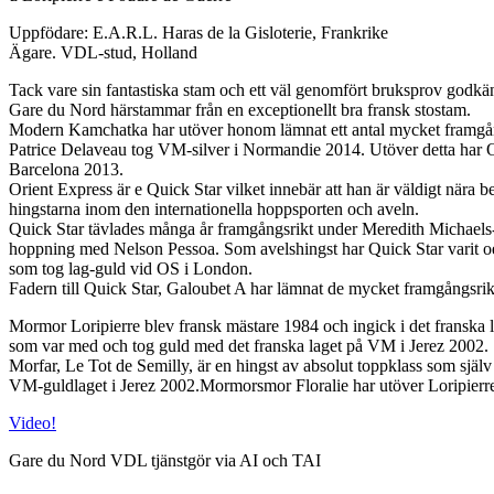
Uppfödare: E.A.R.L. Haras de la Gisloterie, Frankrike
Ägare. VDL-stud, Holland
Tack vare sin fantastiska stam och ett väl genomfört bruksprov godkä
Gare du Nord härstammar från en exceptionellt bra fransk stostam.
Modern Kamchatka har utöver honom lämnat ett antal mycket framg
Patrice Delaveau tog VM-silver i Normandie 2014. Utöver detta har O
Barcelona 2013.
Orient Express är e Quick Star vilket innebär att han är väldigt nära b
hingstarna inom den internationella hoppsporten och aveln.
Quick Star tävlades många år framgångsrikt under Meredith Michaels-B
hoppning med Nelson Pessoa. Som avelshingst har Quick Star varit oerhö
som tog lag-guld vid OS i London.
Fadern till Quick Star, Galoubet A har lämnat de mycket framgångsri
Mormor Loripierre blev fransk mästare 1984 och ingick i det franska 
som var med och tog guld med det franska laget på VM i Jerez 2002.
Morfar, Le Tot de Semilly, är en hingst av absolut toppklass som själv
VM-guldlaget i Jerez 2002.Mormorsmor Floralie har utöver Loripierr
Video!
Gare du Nord VDL tjänstgör via AI och TAI