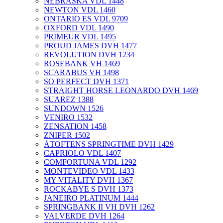
NEBRASKA VDL 1448
NEWTON VDL 1460
ONTARIO ES VDL 9709
OXFORD VDL 1490
PRIMEUR VDL 1495
PROUD JAMES DVH 1477
REVOLUTION DVH 1234
ROSEBANK VH 1469
SCARABUS VH 1498
SO PERFECT DVH 1371
STRAIGHT HORSE LEONARDO DVH 1469
SUAREZ 1388
SUNDOWN 1526
VENIRO 1532
ZENSATION 1458
ZNIPER 1502
ÅTOFTENS SPRINGTIME DVH 1429
CAPRIOLO VDL 1407
COMFORTUNA VDL 1292
MONTEVIDEO VDL 1433
MY VITALITY DVH 1367
ROCKABYE S DVH 1373
JANEIRO PLATINUM 1444
SPRINGBANK II VH DVH 1262
VALVERDE DVH 1264