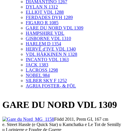
DIAMANTINO 1267
DYLAN N 1312
ELLIOT VDL 1288
FERDADES DVH 1289
FIGARO R 1085
GARE DU NORD VDL 1309
HAMPSHIRE VDL
GISBORNE VDL 1310
HARLEM D 1354
HERVÉ d’IVE VDL 1340
VDL HÄKKINEN N 1328
INCANTO VDL 1363
JACK 1383
LACROSS 1298
NOBEL 984
SILBER SKY F 1252
AGRIA FOSTER- & FÖL
GARE DU NORD VDL 1309
Född 2011, Prem GI, 167 cm
e. Street Hassle (e Quick Star) u Kamchatka e Le Tot de Semilly
u Loripierre e Foudre de Guerre