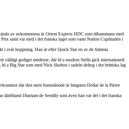
t kända av avkommorna är Orient Express HDC som tillsammans med
Prix samt var med i det franska laget som vann Nation Cupfinalen i
ikt i svår hoppning. Han är efter Quick Star en av de främsta
 väldigt gediget möderne, där bl a modern Stella gick internationell
bl a Big Star som med Nick Skelton i sadeln deltog i det brittiska lag
avkommor där den mest framstående är hingsten Dollar de la Pierre
star däribland Diamant de Semilly som även han var del i det franska