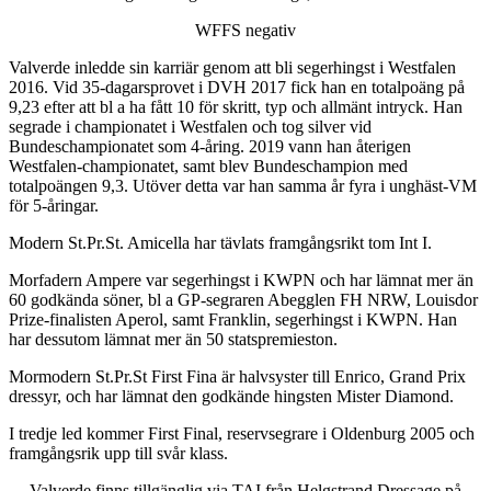
WFFS negativ
Valverde inledde sin karriär genom att bli segerhingst i Westfalen
2016. Vid 35-dagarsprovet i DVH 2017 fick han en totalpoäng på
9,23 efter att bl a ha fått 10 för skritt, typ och allmänt intryck. Han
segrade i championatet i Westfalen och tog silver vid
Bundeschampionatet som 4-åring. 2019 vann han återigen
Westfalen-championatet, samt blev Bundeschampion med
totalpoängen 9,3. Utöver detta var han samma år fyra i unghäst-VM
för 5-åringar.
Modern St.Pr.St. Amicella har tävlats framgångsrikt tom Int I.
Morfadern Ampere var segerhingst i KWPN och har lämnat mer än
60 godkända söner, bl a GP-segraren Abegglen FH NRW, Louisdor
Prize-finalisten Aperol, samt Franklin, segerhingst i KWPN. Han
har dessutom lämnat mer än 50 statspremieston.
Mormodern St.Pr.St First Fina är halvsyster till Enrico, Grand Prix
dressyr, och har lämnat den godkände hingsten Mister Diamond.
I tredje led kommer First Final, reservsegrare i Oldenburg 2005 och
framgångsrik upp till svår klass.
Valverde finns tillgänglig via TAI från Helgstrand Dressage på